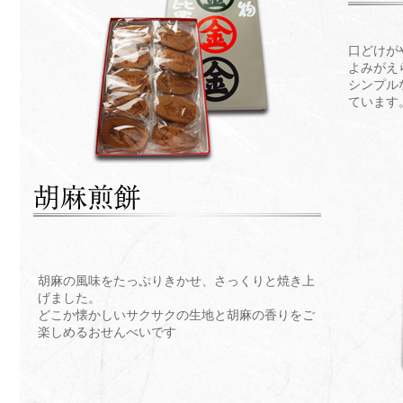
口どけが
よみがえ
シンプル
ています
胡麻の風味をたっぷりきかせ、さっくりと焼き上
げました。
どこか懐かしいサクサクの生地と胡麻の香りをご
楽しめるおせんべいです