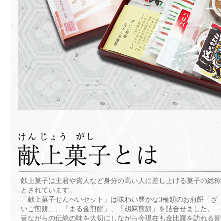
献上菓子は主君や貴人など身分の高い人に差し上げる菓子の総
とされています。
「献上菓子せんべいセット」は味わい豊かな3種類のお煎餅「ざ
いご煎餅」、「まる金煎餅」、「胡麻煎餅」を詰合せました。
昔ながらの伝統の味を大切にしながら今現在も金比羅を訪れる