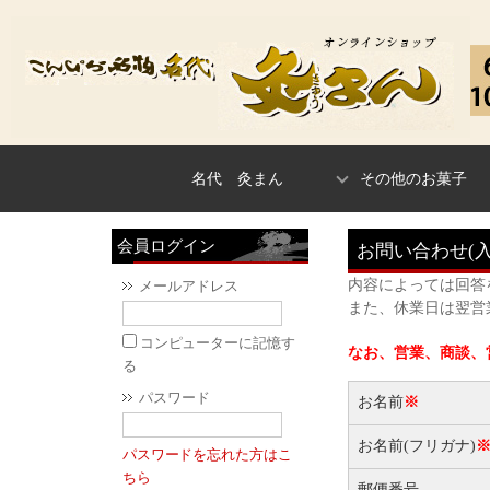
名代 灸まん
その他のお菓子
会員ログイン
お問い合わせ(
内容によっては回答
メールアドレス
また、休業日は翌営
コンピューターに記憶す
なお、営業、商談
る
パスワード
お名前
※
お名前(フリガナ)
パスワードを忘れた方はこ
ちら
郵便番号