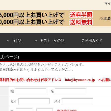
マイ
うどん
ギフト・その他
ご利用ガイド
入力ページ)
をさしあげるのにお時間をいただくこともございます。
業日以降の対応となりますのでご了承ください。
、営利目的のお問い合わせは代表アドレス
info@kyuman.co.jp
へお願い
姓
名
※
セイ
メイ