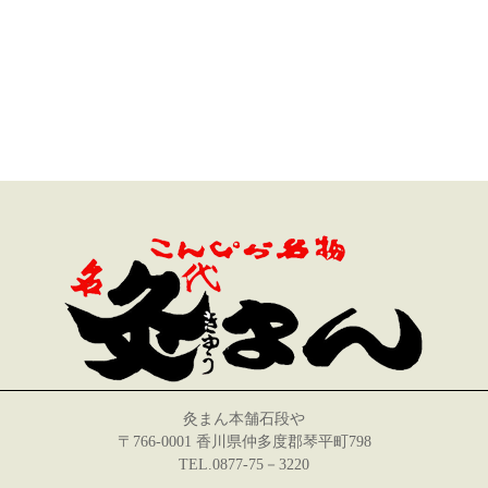
灸まん本舗石段や
〒766-0001 香川県仲多度郡琴平町798
TEL.0877-75－3220