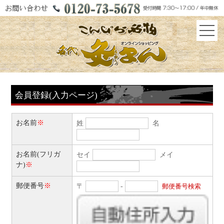
会員登録(入力ページ)
お名前
※
姓
名
お名前(フリガ
セイ
メイ
ナ)
※
郵便番号
※
〒
-
郵便番号検索