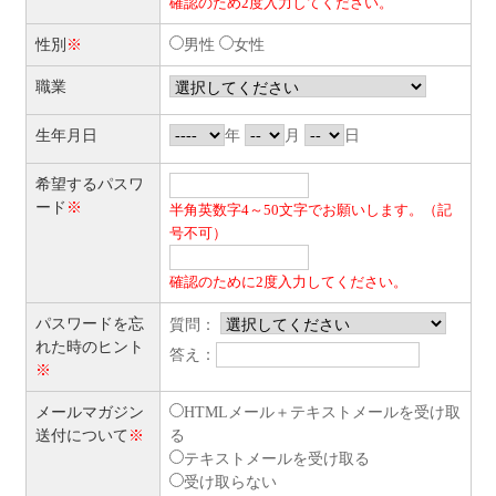
確認のため2度入力してください。
性別
※
男性
女性
職業
生年月日
年
月
日
希望するパスワ
ード
※
半角英数字4～50文字でお願いします。（記
号不可）
確認のために2度入力してください。
パスワードを忘
質問：
れた時のヒント
答え：
※
メールマガジン
HTMLメール＋テキストメールを受け取
送付について
※
る
テキストメールを受け取る
受け取らない