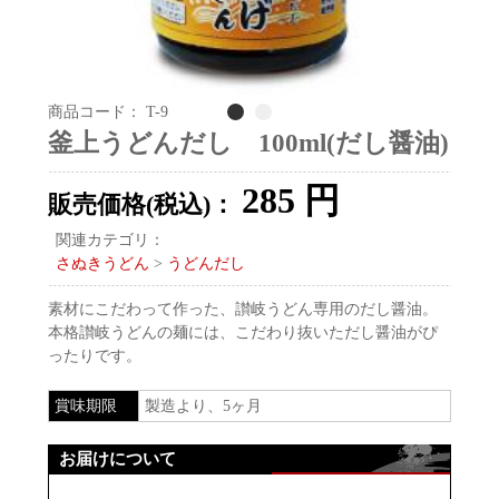
商品コード：
T-9
1
2
釜上うどんだし 100ml(だし醤油)
285
円
販売価格(税込)：
関連カテゴリ：
さぬきうどん
>
うどんだし
素材にこだわって作った、讃岐うどん専用のだし醤油。
本格讃岐うどんの麺には、こだわり抜いただし醤油がぴ
ったりです。
賞味期限
製造より、5ヶ月
お届けについて