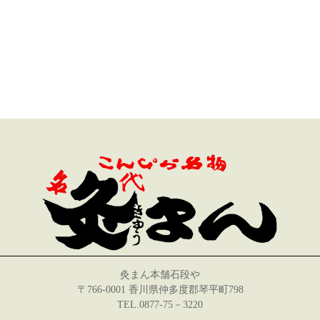
灸まん本舗石段や
〒766-0001 香川県仲多度郡琴平町798
TEL.0877-75－3220