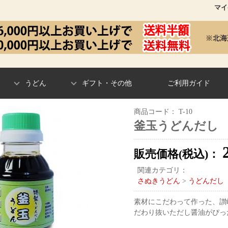
マイ
うどん
ギフト・その他
ご利用ガイド
商品コード：
T-10
釜玉うどんだし 1
販売価格(税込)：
関連カテゴリ：
さぬきうどん
>
うどんだし
素材にこだわって作った、讃
だわり抜いただし醤油がぴっ