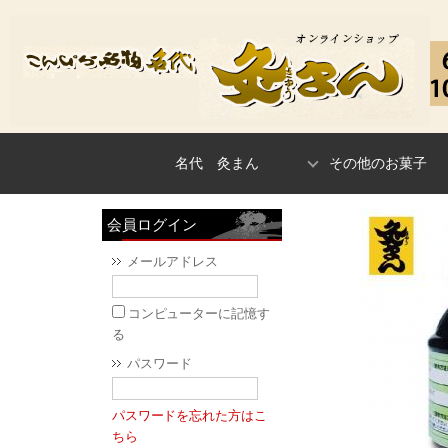
名代 灸まん
その他のお菓子
会員ログイン
メールアドレス
コンピューターに記憶す
る
パスワード
パスワードを忘れた方はこ
ちら