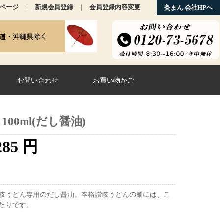
|
|
ページ
新規会員登録
会員登録内容変更
灸まん 会社HPへ
お問い合わせ
お買い物かご
00ml(だし醤油)
285
円
岐うどん専用のだし醤油。本格讃岐うどんの麺には、こ
たりです。