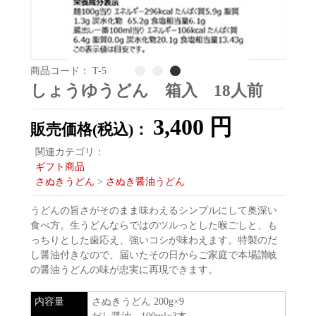
商品コード：
T-5
1
2
3
しょうゆうどん 箱入 18人前
3,400
円
販売価格(税込)：
関連カテゴリ：
ギフト商品
さぬきうどん
>
さぬき醤油うどん
うどんの旨さがそのまま味わえるシンプルにして奥深い
食べ方。生うどんならではのツルっとした喉ごしと、も
っちりとした歯応え、強いコシが味わえます。特製のだ
し醤油付きなので、届いたその日からご家庭で本場讃岐
の醤油うどんの味が忠実に再現できます。
内容量
さぬきうどん 200g×9