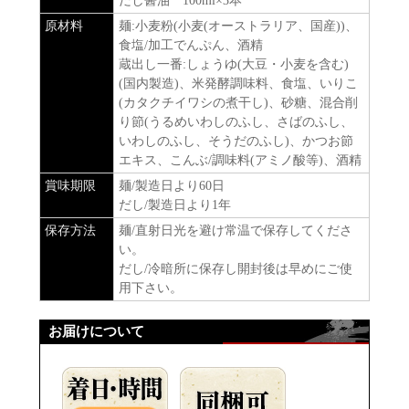
だし醤油 100ml×3本
原材料
麺:小麦粉(小麦(オーストラリア、国産))、
食塩/加工でんぷん、酒精
蔵出し一番:しょうゆ(大豆・小麦を含む)
(国内製造)、米発酵調味料、食塩、いりこ
(カタクチイワシの煮干し)、砂糖、混合削
り節(うるめいわしのふし、さばのふし、
いわしのふし、そうだのふし)、かつお節
エキス、こんぶ/調味料(アミノ酸等)、酒精
賞味期限
麺/製造日より60日
だし/製造日より1年
保存方法
麺/直射日光を避け常温で保存してくださ
い。
だし/冷暗所に保存し開封後は早めにご使
用下さい。
お届けについて