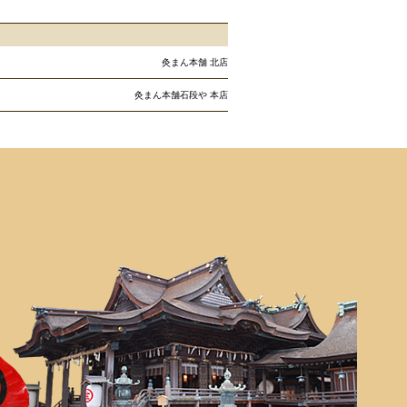
灸まん本舗 北店
灸まん本舗石段や 本店