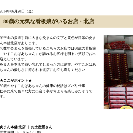
2014年06月20日（金）
80歳の元気な看板娘がいるお店・北店
琴平山の参道手前に大きな灸まんの文字と黄色が目印の灸ま
ん本舗北店があります。
40数年灸まんを販売しているこちらのお店では80歳の看板娘
「やすこおばあちゃん」が訪れるお客様を明るい笑顔でお出
迎えしています。
灸まんを本店で買い忘れてしまった方は是非、やすこおばあ
ちゃんの優しさに癒される北店にお立ち寄りください！
★ここがポイント★
80歳のやすこおばあちゃんの健康の秘訣はズバリ仕事！
仕事に来て色々な方に出会う事が何よりも楽しみだそうで
す。
灸まん本舗 北店 ｜ お土産屋さん
営業時間：8：00～17：00