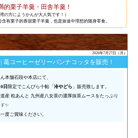
満的栗子羊羹・田舎羊羹！
湾の方にようかんが大人気です！）
尝含有栗子的香甜栗子羊羹，也是旅途中理想的随身零食。
2026年7月27日（月）
 | 葛コーヒーゼリーパンナコッタを販売！
まん本舗石段や本店にて、
10日
限定でこんぴら十帖「
冷やどら
」販売致します。
道産 粒あんと 九州産八女茶の濃厚抹茶ムースをたっぷり
ド✨️
非一度ご賞味ください。