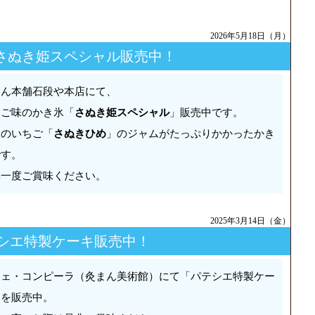
2026年5月18日（月）
| さぬき姫スペシャル販売中！
まん本舗石段や本店にて、
ちご味のかき氷「
さぬき姫スペシャル
」販売中です。
岐のいちご「
さぬきひめ
」のジャムがたっぷりかかったかき
です。
非一度ご賞味ください。
2025年3月14日（金）
シエ特製ケーキ販売中！
フェ・コンピーラ（灸まん美術館）にて「パテシエ特製ケー
」を販売中。