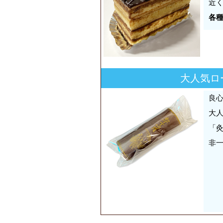
近
各種
大人気ロ
良
大
「
非