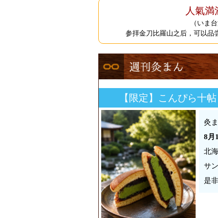
人氣満
（いま台
参拝金刀比羅山之后，可以品
【限定】こんぴら十帖
灸
8月
北海
サン
是