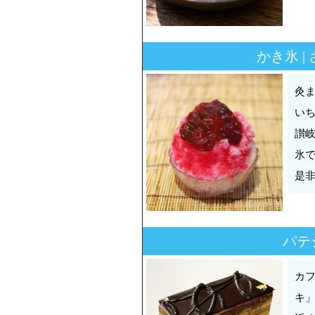
かき氷 
灸
い
讃
氷
是
パテ
カ
キ