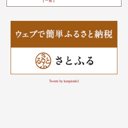
[
一覧
]
Tweets by konpirado1