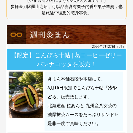
（いま台湾の方にようかんが大人気です！）
参拝金刀比羅山之后，可以品尝含有栗子的香甜栗子羊羹，也
是旅途中理想的随身零食。
2026年7月27日（月）
【限定】こんぴら十帖 | 葛コーヒーゼリー
パンナコッタを販売！
灸まん本舗石段や本店にて、
8月10日
限定でこんぴら十帖「
冷や
どら
」販売致します。
北海道産 粒あんと 九州産八女茶の
濃厚抹茶ムースをたっぷりサンド✨️
是非一度ご賞味ください。